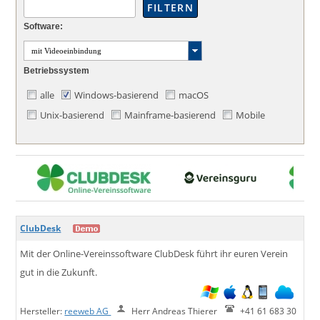
Software:
mit Videoeinbindung
Betriebssystem
alle
Windows-basierend
macOS
Unix-basierend
Mainframe-basierend
Mobile
ClubDesk
Mit der Online-Vereinssoftware ClubDesk führt ihr euren Verein
gut in die Zukunft.
Hersteller:
reeweb AG
Herr Andreas Thierer
+41 61 683 30