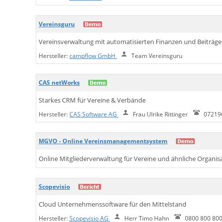
Vereinsguru
Vereinsverwaltung mit automatisierten Finanzen und Beiträge
Hersteller:
campflow GmbH
Team Vereinsguru
CAS netWorks
Starkes CRM für Vereine & Verbände
Hersteller:
CAS Software AG
Frau Ulrike Rittinger
07219
MGVO - Online Vereinsmanagementsystem
Online Mitgliederverwaltung für Vereine und ähnliche Organis
Scopevisio
Cloud Unternehmenssoftware für den Mittelstand
Hersteller:
Scopevisio AG
Herr Timo Hahn
0800 800 800