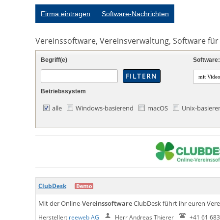
Firma eintragen
Software-Nachrichten
Vereinssoftware, Vereinsverwaltung, Software für
Begriff(e)
Software:
mit Vide
Betriebssystem
alle
Windows-basierend
macOS
Unix-basiere
ClubDesk
Mit der Online-
Vereinssoftware
ClubDesk führt ihr euren Verei
Hersteller:
reeweb AG
Herr Andreas Thierer
+41 61 683