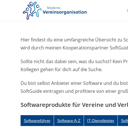
Zum
Inhalt
springen
Hier findest du eine umfangreiche Übersicht zu 
wird durch meinen Kooperationspartner SoftGuide
Sollte nicht das dabei sein, was du suchst? Kein P
Kollegen gehen für dich auf die Suche.
Du bist selbst Anbieter einer Software und du bist
SoftGuide eintragen und profitiere von einer gro
Softwareprodukte für Vereine und Ve
Softwareführer
Software A-Z
IT-Dienstleister
Sof