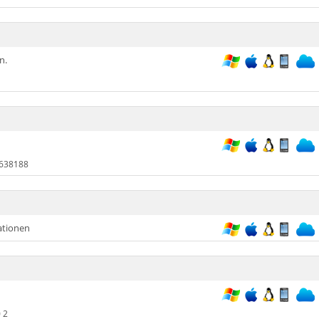
n.
638188
ationen
 2