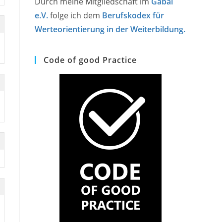
Durch meine Mitgliedschaft im
Gabal
e.V.
folge ich dem
Berufskodex für
Werteorientierung in der Weiterbildung.
Code of good Practice