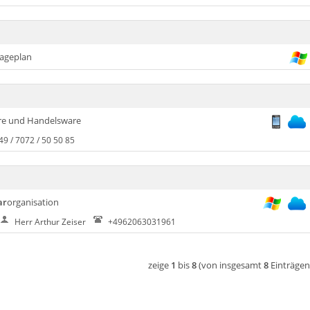
Lageplan
re und Handelsware
49 / 7072 / 50 50 85
ar
organisation
Herr Arthur Zeiser
+4962063031961
zeige
1
bis
8
(von insgesamt
8
Einträgen