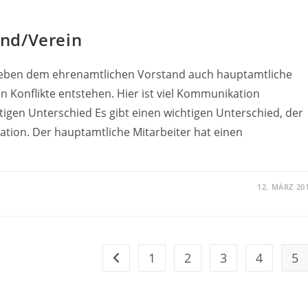
nd/Verein
neben dem ehrenamtlichen Vorstand auch hauptamtliche
en Konflikte entstehen. Hier ist viel Kommunikation
htigen Unterschied Es gibt einen wichtigen Unterschied, der
vation. Der hauptamtliche Mitarbeiter hat einen
12. MÄRZ 20
1
2
3
4
5
Zur vorherigen Seite