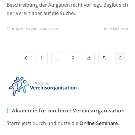
Beschreibung der Aufgaben nicht vorliegt. Begibt sich
der Verein aber auf die Suche…
FÜR
KOMMENTARE DEAKTIVIERT
12. MÄRZ 2018
WIE
SIEHT
ES
MIT
DER
BESCHREIBUNG
DER
1
…
3
4
5
6
Zur vorherigen Seite
VEREINSAUFGABEN
AUS?
Akademie für moderne Vereinsorganisation
Starte jetzt durch und nutze die
Online-Seminare
.